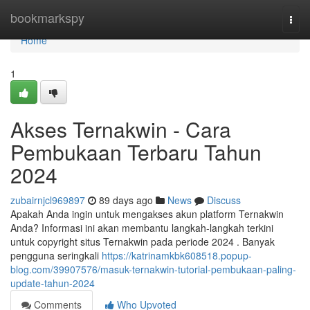
Home
bookmarkspy
Togg
navi
Home
1
Akses Ternakwin - Cara
Pembukaan Terbaru Tahun
2024
zubairnjcl969897
89 days ago
News
Discuss
Apakah Anda ingin untuk mengakses akun platform Ternakwin
Anda? Informasi ini akan membantu langkah-langkah terkini
untuk copyright situs Ternakwin pada periode 2024 . Banyak
pengguna seringkali
https://katrinamkbk608518.popup-
blog.com/39907576/masuk-ternakwin-tutorial-pembukaan-paling-
update-tahun-2024
Comments
Who Upvoted