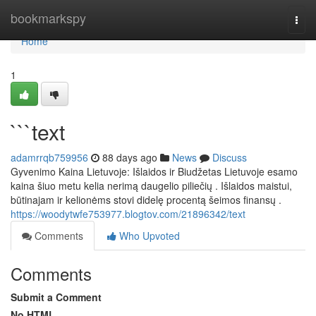
Home
bookmarkspy
Togg
navi
Home
1
```text
adamrrqb759956
88 days ago
News
Discuss
Gyvenimo Kaina Lietuvoje: Išlaidos ir Biudžetas Lietuvoje esamo
kaina šiuo metu kelia nerimą daugelio piliečių . Išlaidos maistui,
būtinajam ir kelionėms stovi didelę procentą šeimos finansų .
https://woodytwfe753977.blogtov.com/21896342/text
Comments
Who Upvoted
Comments
Submit a Comment
No HTML