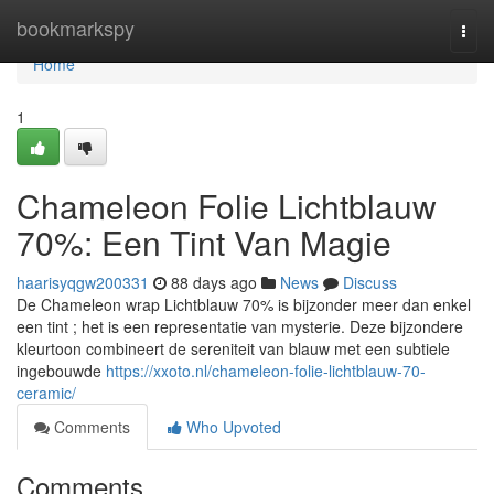
Home
bookmarkspy
Togg
navi
Home
1
Chameleon Folie Lichtblauw
70%: Een Tint Van Magie
haarisyqgw200331
88 days ago
News
Discuss
De Chameleon wrap Lichtblauw 70% is bijzonder meer dan enkel
een tint ; het is een representatie van mysterie. Deze bijzondere
kleurtoon combineert de sereniteit van blauw met een subtiele
ingebouwde
https://xxoto.nl/chameleon-folie-lichtblauw-70-
ceramic/
Comments
Who Upvoted
Comments