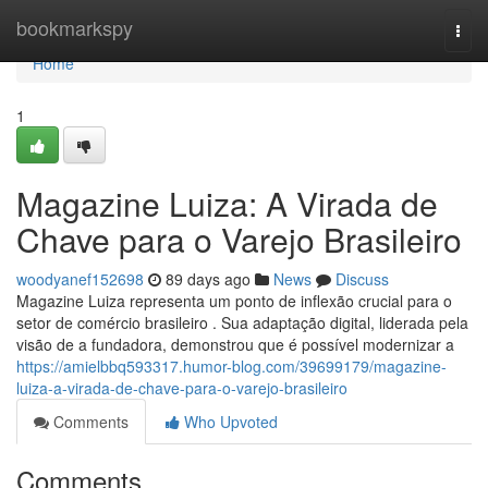
Home
bookmarkspy
Togg
navi
Home
1
Magazine Luiza: A Virada de
Chave para o Varejo Brasileiro
woodyanef152698
89 days ago
News
Discuss
Magazine Luiza representa um ponto de inflexão crucial para o
setor de comércio brasileiro . Sua adaptação digital, liderada pela
visão de a fundadora, demonstrou que é possível modernizar a
https://amielbbq593317.humor-blog.com/39699179/magazine-
luiza-a-virada-de-chave-para-o-varejo-brasileiro
Comments
Who Upvoted
Comments