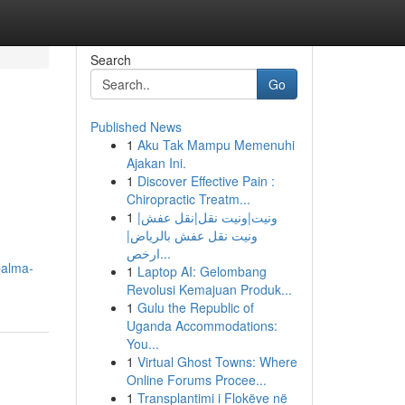
Search
Go
Published News
1
Aku Tak Mampu Memenuhi
Ajakan Ini.
1
Discover Effective Pain :
Chiropractic Treatm...
1
ونيت|ونيت نقل|نقل عفش|
ونيت نقل عفش بالرياض|
ارخص...
palma-
1
Laptop AI: Gelombang
Revolusi Kemajuan Produk...
1
Gulu the Republic of
Uganda Accommodations:
You...
1
Virtual Ghost Towns: Where
Online Forums Procee...
1
Transplantimi i Flokëve në