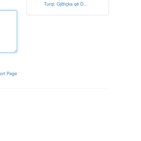
Turqi: Gjithçka që D...
ort Page