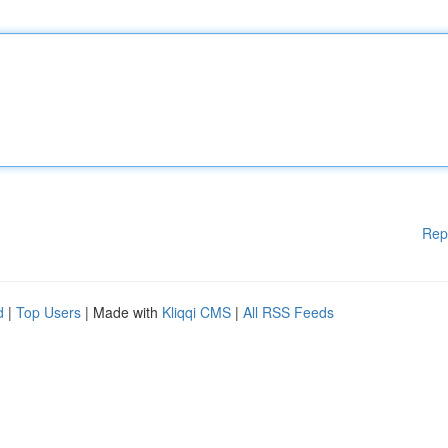
Rep
d
|
Top Users
| Made with
Kliqqi CMS
|
All RSS Feeds