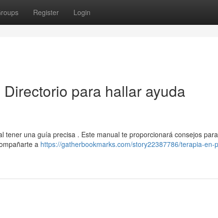
roups
Register
Login
 Directorio para hallar ayuda
tal tener una guía precisa . Este manual te proporcionará consejos para
acompañarte a
https://gatherbookmarks.com/story22387786/terapia-en-