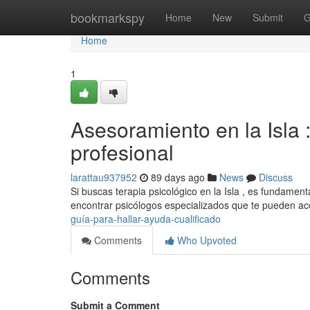
Home
bookmarkspy
Home
New
Submit
G
Home
1
Asesoramiento en la Isla :
profesional
larattau937952
89 days ago
News
Discuss
Si buscas terapia psicológico en la Isla , es fundamen
encontrar psicólogos especializados que te pueden 
guía-para-hallar-ayuda-cualificado
Comments
Who Upvoted
Comments
Submit a Comment