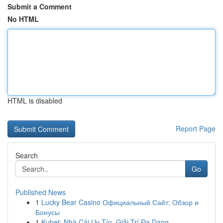
Submit a Comment
No HTML
HTML is disabled
Report Page
Search
Go
Published News
1
Lucky Bear Casino Официальный Сайт: Обзор и
Бонусы
1
Kubet: Nhà Cái Uy Tín, Giải Trí Đa Dạng