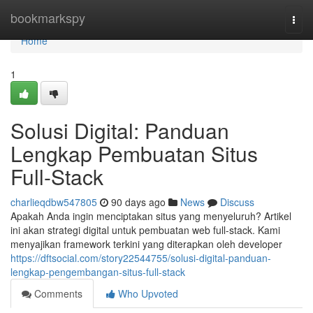
Home
bookmarkspy
Togg
navi
Home
1
Solusi Digital: Panduan
Lengkap Pembuatan Situs
Full-Stack
charlieqdbw547805
90 days ago
News
Discuss
Apakah Anda ingin menciptakan situs yang menyeluruh? Artikel
ini akan strategi digital untuk pembuatan web full-stack. Kami
menyajikan framework terkini yang diterapkan oleh developer
https://dftsocial.com/story22544755/solusi-digital-panduan-
lengkap-pengembangan-situs-full-stack
Comments
Who Upvoted