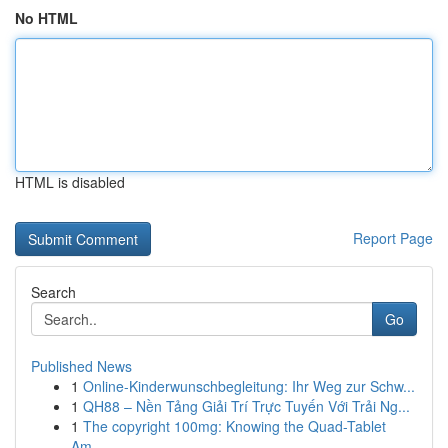
No HTML
HTML is disabled
Report Page
Search
Go
Published News
1
Online-Kinderwunschbegleitung: Ihr Weg zur Schw...
1
QH88 – Nền Tảng Giải Trí Trực Tuyến Với Trải Ng...
1
The copyright 100mg: Knowing the Quad-Tablet
Am...