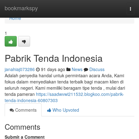
Home
bookmarkspy
Togg
navi
Home
1
Pabrik Tenda Indonesia
janahiaj073286
91 days ago
News
Discuss
Adalah penyedia handal untuk permintaan acara Anda, Kami
fokus dalam menyediakan tenda terbaik bagi macam klien di
seluruh negeri. Kami memiliki beragam tipe tenda , mulai dari
tenda pameran
https://saadwvwi211532.blogkoo.com/pabrik-
tenda-indonesia-60807303
Comments
Who Upvoted
Comments
Submit a Comment