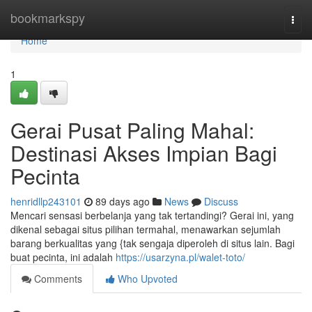
Home
bookmarkspy
Togg
navi
Home
1
Gerai Pusat Paling Mahal:
Destinasi Akses Impian Bagi
Pecinta
henridllp243101
89 days ago
News
Discuss
Mencari sensasi berbelanja yang tak tertandingi? Gerai ini, yang
dikenal sebagai situs pilihan termahal, menawarkan sejumlah
barang berkualitas yang {tak sengaja diperoleh di situs lain. Bagi
buat pecinta, ini adalah
https://usarzyna.pl/walet-toto/
Comments
Who Upvoted