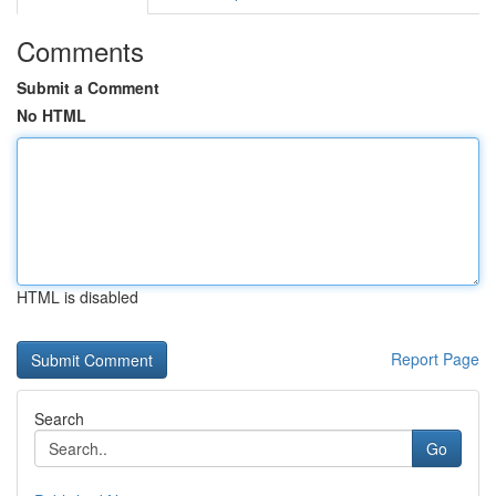
Comments
Submit a Comment
No HTML
HTML is disabled
Report Page
Search
Go