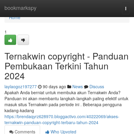
Home
bookmarkspy
Togg
navi
Home
1
Ternakwin copyright - Panduan
Pembukaan Terkini Tahun
2024
laylaogoz197277
90 days ago
News
Discuss
Apakah Anda berniat untuk membuka akun Ternakwin Anda?
Panduan ini akan membantu langkah-langkah paling efektif untuk
masuk situs Ternakwin pada periode ini . Beberapa pengguna
kadang-kadang
https://brendaqyrz628970.bloggactivo.com/40222069/akses-
ternakwin-panduan-copyright-terbaru-tahun-2024
Comments
Who Upvoted