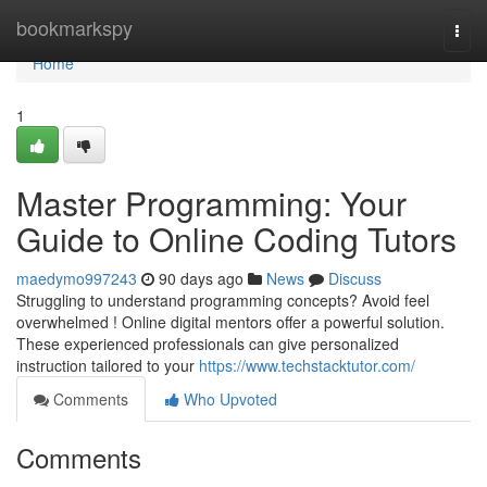
Home
bookmarkspy
Togg
navi
Home
1
Master Programming: Your
Guide to Online Coding Tutors
maedymo997243
90 days ago
News
Discuss
Struggling to understand programming concepts? Avoid feel
overwhelmed ! Online digital mentors offer a powerful solution.
These experienced professionals can give personalized
instruction tailored to your
https://www.techstacktutor.com/
Comments
Who Upvoted
Comments