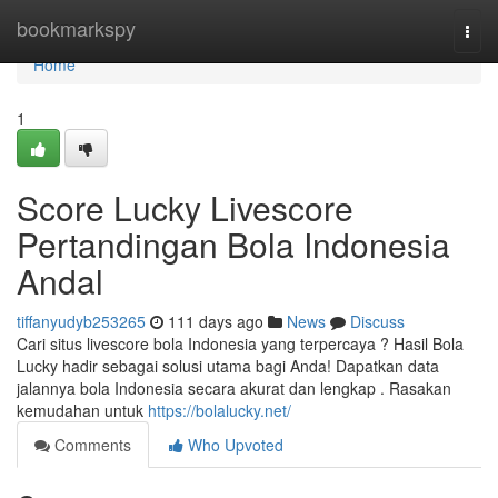
Home
bookmarkspy
Togg
navi
Home
1
Score Lucky Livescore
Pertandingan Bola Indonesia
Andal
tiffanyudyb253265
111 days ago
News
Discuss
Cari situs livescore bola Indonesia yang terpercaya ? Hasil Bola
Lucky hadir sebagai solusi utama bagi Anda! Dapatkan data
jalannya bola Indonesia secara akurat dan lengkap . Rasakan
kemudahan untuk
https://bolalucky.net/
Comments
Who Upvoted