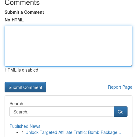
Comments
Submit a Comment
No HTML
HTML is disabled
Report Page
Search
Go
Published News
1
Unlock Targeted Affiliate Traffic: Bomb Package...