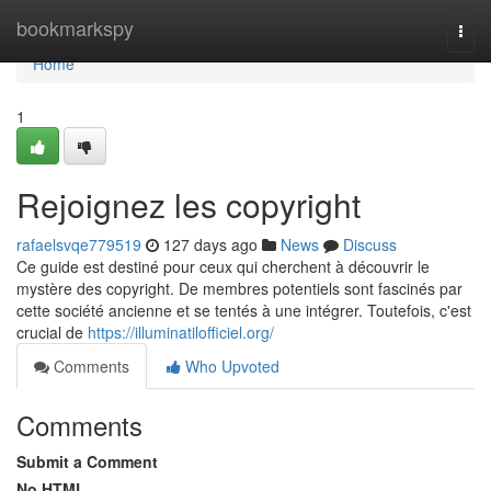
Home
bookmarkspy
Togg
navi
Home
1
Rejoignez les copyright
rafaelsvqe779519
127 days ago
News
Discuss
Ce guide est destiné pour ceux qui cherchent à découvrir le
mystère des copyright. De membres potentiels sont fascinés par
cette société ancienne et se tentés à une intégrer. Toutefois, c'est
crucial de
https://illuminatilofficiel.org/
Comments
Who Upvoted
Comments
Submit a Comment
No HTML