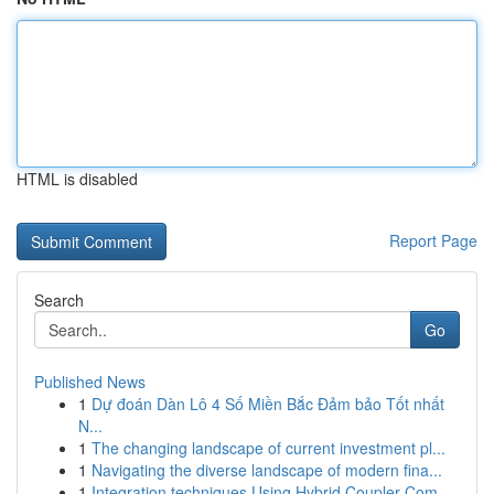
HTML is disabled
Report Page
Search
Go
Published News
1
Dự đoán Dàn Lô 4 Số Miền Bắc Đảm bảo Tốt nhất
N...
1
The changing landscape of current investment pl...
1
Navigating the diverse landscape of modern fina...
1
Integration techniques Using Hybrid Coupler Com...