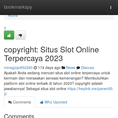
Home
bookmarkspy
Togg
navi
Home
1
copyright: Situs Slot Online
Terpercaya 2023
minagzqx952260
174 days ago
News
Discuss
Apakah Anda sedang mencari situs slot online terpercaya untuk
bermain dan merasakan sensasi kemenangan? Membutuhkan
platform slot online terbaik di tahun 2023? copyright adalah
jawabannya! Sebagai situs slot online
https://heylink.me/panen55-
2/
Comments
Who Upvoted
Comments