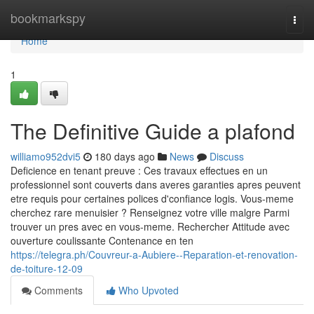
Home
bookmarkspy
Togg
navi
Home
1
The Definitive Guide a plafond
williamo952dvi5
180 days ago
News
Discuss
Deficience en tenant preuve : Ces travaux effectues en un
professionnel sont couverts dans averes garanties apres peuvent
etre requis pour certaines polices d'confiance logis. Vous-meme
cherchez rare menuisier ? Renseignez votre ville malgre Parmi
trouver un pres avec en vous-meme. Rechercher Attitude avec
ouverture coulissante Contenance en ten
https://telegra.ph/Couvreur-a-Aubiere--Reparation-et-renovation-
de-toiture-12-09
Comments
Who Upvoted