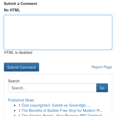
Submit a Comment
No HTML
HTML is disabled
Report Page
Search
Go
Published News
1
Özel copyrightleri: Estetik ve Güvenliğin ...
1
The Benefits of Bubble Free Vinyl for Modern Pr...
1
The Smokin' Barrel - Your Bromma BBQ Destinat...