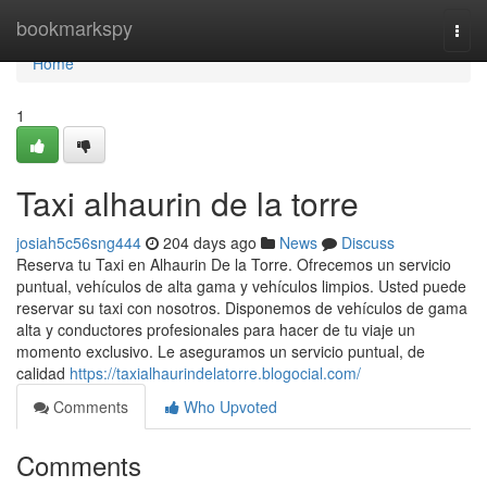
Home
bookmarkspy
Togg
navi
Home
1
Taxi alhaurin de la torre
josiah5c56sng444
204 days ago
News
Discuss
Reserva tu Taxi en Alhaurin De la Torre. Ofrecemos un servicio
puntual, vehículos de alta gama y vehículos limpios. Usted puede
reservar su taxi con nosotros. Disponemos de vehículos de gama
alta y conductores profesionales para hacer de tu viaje un
momento exclusivo. Le aseguramos un servicio puntual, de
calidad
https://taxialhaurindelatorre.blogocial.com/
Comments
Who Upvoted
Comments