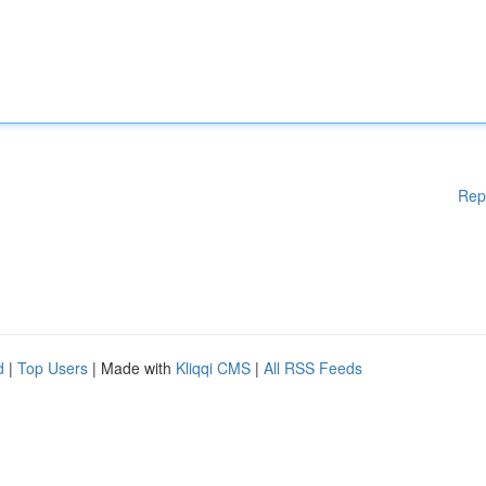
Rep
d
|
Top Users
| Made with
Kliqqi CMS
|
All RSS Feeds