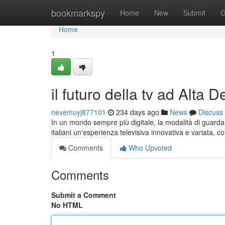
Home
bookmarkspy
Home
New
Submit
G
Home
1
il futuro della tv ad Alta D
nevemuyj877101
234 days ago
News
Discuss
In un mondo sempre più digitale, la modalità di guardare
italiani un'esperienza televisiva innovativa e variata,
Comments
Who Upvoted
Comments
Submit a Comment
No HTML