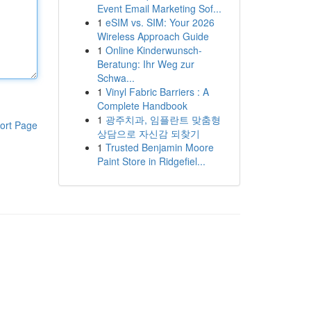
Event Email Marketing Sof...
1
eSIM vs. SIM: Your 2026
Wireless Approach Guide
1
Online Kinderwunsch-
Beratung: Ihr Weg zur
Schwa...
1
Vinyl Fabric Barriers : A
Complete Handbook
1
광주치과, 임플란트 맞춤형
ort Page
상담으로 자신감 되찾기
1
Trusted Benjamin Moore
Paint Store in Ridgefiel...