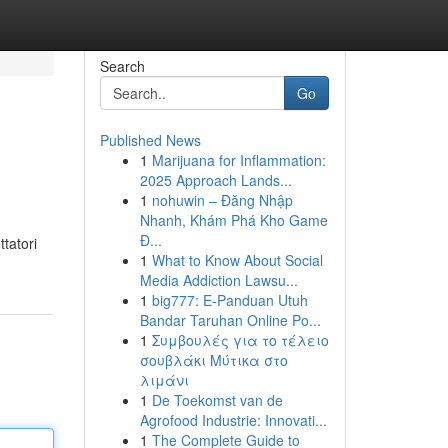
Search
Go
Published News
1
Marijuana for Inflammation:
2025 Approach Lands...
1
nohuwin – Đăng Nhập
Nhanh, Khám Phá Kho Game
Đ...
ttatori
1
What to Know About Social
Media Addiction Lawsu...
1
big777: E-Panduan Utuh
Bandar Taruhan Online Po...
1
Συμβουλές για το τέλειο
σουβλάκι Μύτικα στο
λιμάνι
1
De Toekomst van de
Agrofood Industrie: Innovati...
1
The Complete Guide to