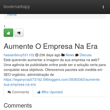
Home
bookmarkspy
Togg
navi
Home
1
Aumente O Empresa Na Era
hassanbeuy531102
236 days ago
News
Discuss
Está querendo aumentar a imagem da sua empresa na web?
Uma agência de publicidade online pode ser a solução certa para
conquistar seus objetivos. Oferecemos pacotes sob medida em
SEO orgânico, administração de
https://teganycvp073742.59bloggers.com/39383363/aumente-
sua-empresa-na-era
Comments
Who Upvoted
Comments