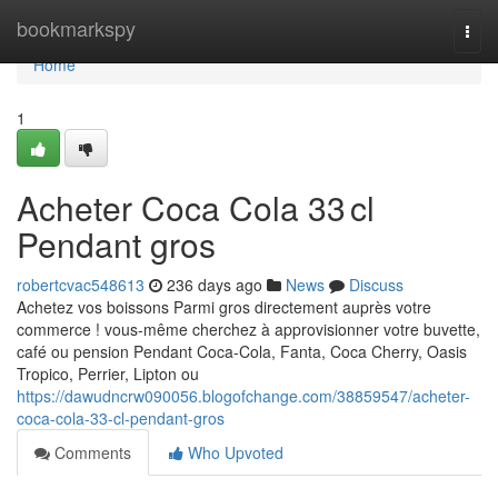
Home
bookmarkspy
Togg
navi
Home
1
Acheter Coca Cola 33 cl
Pendant gros
robertcvac548613
236 days ago
News
Discuss
Achetez vos boissons Parmi gros directement auprès votre
commerce ! vous-même cherchez à approvisionner votre buvette,
café ou pension Pendant Coca-Cola, Fanta, Coca Cherry, Oasis
Tropico, Perrier, Lipton ou
https://dawudncrw090056.blogofchange.com/38859547/acheter-
coca-cola-33-cl-pendant-gros
Comments
Who Upvoted