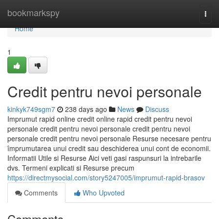
Home
bookmarkspy
Togg
navi
Home
1
Credit pentru nevoi personale
kinkyk749sgm7
238 days ago
News
Discuss
Imprumut rapid online credit online rapid credit pentru nevoi
personale credit pentru nevoi personale credit pentru nevoi
personale credit pentru nevoi personale Resurse necesare pentru
împrumutarea unui credit sau deschiderea unui cont de economii.
Informatii Utile si Resurse Aici veti gasi raspunsuri la intrebarile
dvs. Termeni explicati si Resurse precum
https://directmysocial.com/story5247005/imprumut-rapid-brasov
Comments
Who Upvoted
Comments