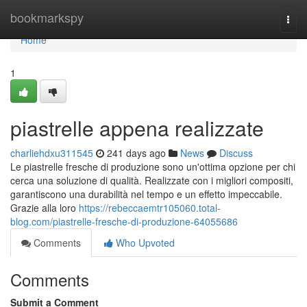
Home
bookmarkspy
Togg
navi
Home
1
piastrelle appena realizzate
charliehdxu311545
241 days ago
News
Discuss
Le piastrelle fresche di produzione sono un'ottima opzione per chi
cerca una soluzione di qualità. Realizzate con i migliori compositi,
garantiscono una durabilità nel tempo e un effetto impeccabile.
Grazie alla loro
https://rebeccaemtr105060.total-
blog.com/piastrelle-fresche-di-produzione-64055686
Comments
Who Upvoted
Comments
Submit a Comment