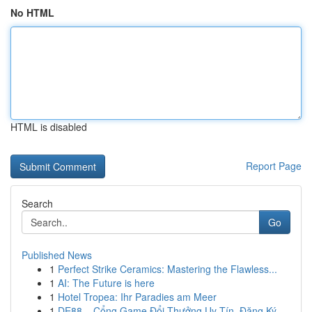
No HTML
HTML is disabled
Report Page
Search
Go
Published News
1
Perfect Strike Ceramics: Mastering the Flawless...
1
AI: The Future is here
1
Hotel Tropea: Ihr Paradies am Meer
1
DE88 – Cổng Game Đổi Thưởng Uy Tín, Đăng Ký