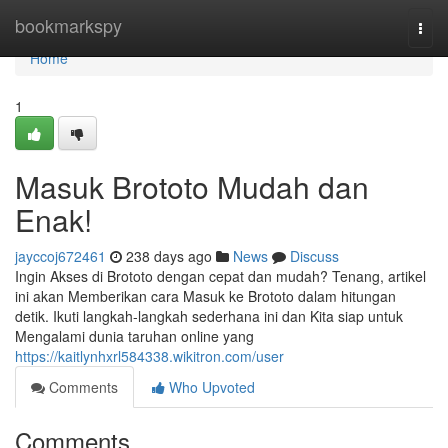
Home
bookmarkspy
Togg
navi
Home
1
Masuk Brototo Mudah dan
Enak!
jayccoj672461
238 days ago
News
Discuss
Ingin Akses di Brototo dengan cepat dan mudah? Tenang, artikel
ini akan Memberikan cara Masuk ke Brototo dalam hitungan
detik. Ikuti langkah-langkah sederhana ini dan Kita siap untuk
Mengalami dunia taruhan online yang
https://kaitlynhxrl584338.wikitron.com/user
Comments
Who Upvoted
Comments