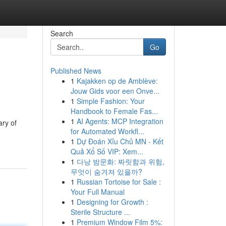
Search
Go
Published News
1
Kajakken op de Amblève:
Jouw Gids voor een Onve...
1
Simple Fashion: Your
Handbook to Female Fas...
1
AI Agents: MCP Integration
ary of
for Automated Workfl...
1
Dự Đoán Xỉu Chủ MN - Kết
Quả Xổ Số VIP: Xem...
1
다낭 밤문화: 짜릿함과 위험,
무엇이 숨겨져 있을까?
1
Russian Tortoise for Sale :
Your Full Manual
1
Designing for Growth :
Sterile Structure ...
1
Premium Window Film 5%: