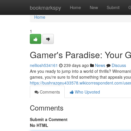
Home
bookmarkspy
Home
New
Submit
G
Home
1
Gamer's Paradise: Your 
nelliosh534161
239 days ago
News
Discuss
Are you ready to jump into a world of thrills? Winomani
games, you're sure to find something that appeals you
https://bushrazqeu433578.wikicorrespondent.com/use
Comments
Who Upvoted
Comments
Submit a Comment
No HTML