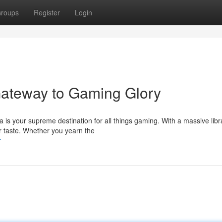
roups
Register
Login
Gateway to Gaming Glory
a is your supreme destination for all things gaming. With a massive libr
r taste. Whether you yearn the
r