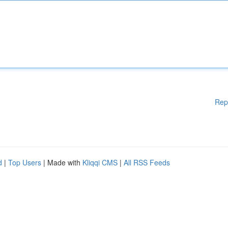
Rep
d
|
Top Users
| Made with
Kliqqi CMS
|
All RSS Feeds