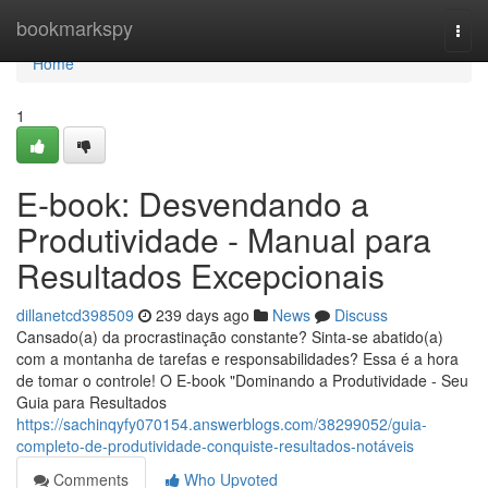
Home
bookmarkspy
Togg
navi
Home
1
E-book: Desvendando a
Produtividade - Manual para
Resultados Excepcionais
dillanetcd398509
239 days ago
News
Discuss
Cansado(a) da procrastinação constante? Sinta-se abatido(a)
com a montanha de tarefas e responsabilidades? Essa é a hora
de tomar o controle! O E-book "Dominando a Produtividade - Seu
Guia para Resultados
https://sachinqyfy070154.answerblogs.com/38299052/guia-
completo-de-produtividade-conquiste-resultados-notáveis
Comments
Who Upvoted