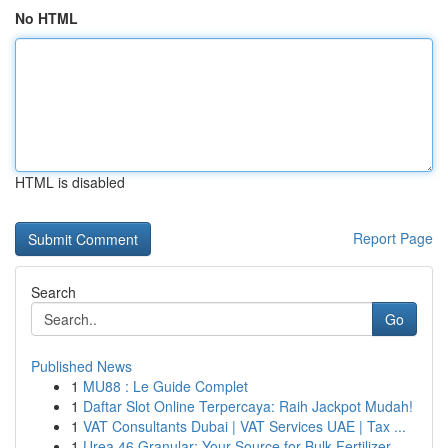
No HTML
HTML is disabled
Report Page
Search
Go
Published News
1
MU88 : Le Guide Complet
1
Daftar Slot Online Terpercaya: Raih Jackpot Mudah!
1
VAT Consultants Dubai | VAT Services UAE | Tax ...
1
Urea 46 Granular: Your Source for Bulk Fertilizer