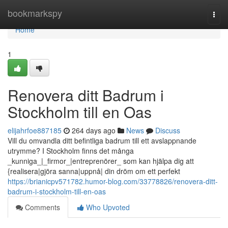
Home
bookmarkspy
Togg
navi
Home
1
Renovera ditt Badrum i
Stockholm till en Oas
elijahrfoe887185
264 days ago
News
Discuss
Vill du omvandla ditt befintliga badrum till ett avslappnande
utrymme? I Stockholm finns det många
_kunniga_|_firmor_|entreprenörer_ som kan hjälpa dig att
{realisera|gjöra sanna|uppnå| din dröm om ett perfekt
https://brianicpv571782.humor-blog.com/33778826/renovera-ditt-
badrum-i-stockholm-till-en-oas
Comments
Who Upvoted