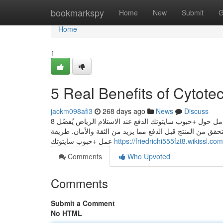
Home
bookmarkspy
Home
New
Submit
G
Home
1
5 Real Benefits of Cytotec
jackm098afi3
268 days ago
News
Discuss
8 تجارب حقيقية من نساء استخدمن حبوب سايتوتك الدفع عند الاستلام الرياض دليلك الكامل حول +حبوب سايتوتك الدفع عند الاستلام الرياض يُفضّل
لتحقق من المنتج قبل الدفع مما يزيد من الثقة والأمان. طريقة
عمل +حبوب سايتوتك
https://friedrichi555fzt8.wikissl.co
Comments
Who Upvoted
Comments
Submit a Comment
No HTML