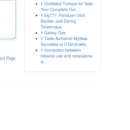
1
Ocellated Turkeys for Sale:
Your Complete Gui...
1
big777: Panduan Utuh
Bandar Judi Daring
Terpercaya
1
Galaxy Gas
1
Taste Authentic Mytikas
Souvlakia at O Dimitrakis
1
connection between
tobacco use and neoplasms
ort Page
is...