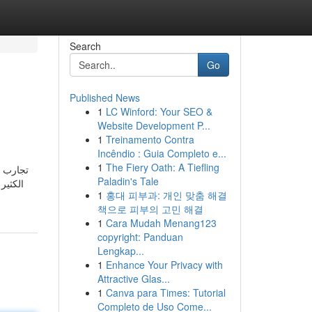
Search
Go
Published News
1
LC Winford: Your SEO &
Website Development P...
1
Treinamento Contra
Incêndio : Guia Completo e...
1
The Fiery Oath: A Tiefling
Paladin's Tale
الكثير
1
홍대 피부과: 개인 맞춤 해결
책으로 피부의 고민 해결
1
Cara Mudah Menang123
copyright: Panduan
Lengkap...
1
Enhance Your Privacy with
Attractive Glas...
1
Canva para Times: Tutorial
Completo de Uso Come...