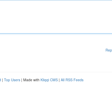
Rep
d
|
Top Users
| Made with
Kliqqi CMS
|
All RSS Feeds