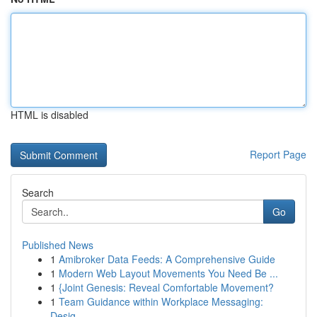
HTML is disabled
Report Page
Search
Go
Published News
1
Amibroker Data Feeds: A Comprehensive Guide
1
Modern Web Layout Movements You Need Be ...
1
{Joint Genesis: Reveal Comfortable Movement?
1
Team Guidance within Workplace Messaging:
Desig...