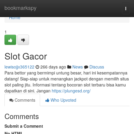
Home
bookmarkspy
Togg
navi
Home
1
Slot Gacor
lewisojjx365122
266 days ago
News
Discuss
Para bettor yang bermimpi untung besar, hari ini kesempatannya
datang! Siap-siap untuk menangkan jackpot dengan memilih situs
slot paling jitu. Informasi tentang bocoran slot terbaru bisa kamu
dapatkan di sini. Jangan
https://plungesd.org/
Comments
Who Upvoted
Comments
Submit a Comment
No HTML