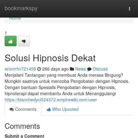
Home
bookmarkspy
Togg
navi
Home
1
Solusi Hipnosis Dekat
aronrrhv721459
266 days ago
News
Discuss
Menjalani Tantangan yang membuat Anda merasa Bingung?
Mungkin saatnya untuk mencoba Pengobatan dengan Hipnosis.
Dengan bantuan Spesialis Pengobatan dengan Hipnosis,
hipnoterapi dapat membantu Anda untuk Menanggulangi
https://blanchedyci524372.empirewiki.com/user
Comments
Who Upvoted
Comments
Submit a Comment