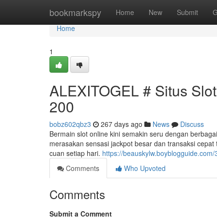
Home
bookmarkspy
Home
New
Submit
G
Home
1
ALEXITOGEL # Situs Slot
200
bobz602qbz3
267 days ago
News
Discuss
Bermain slot online kini semakin seru dengan berbag
merasakan sensasi jackpot besar dan transaksi cepat 
cuan setiap hari.
https://beauskylw.boyblogguide.com/3
Comments
Who Upvoted
Comments
Submit a Comment