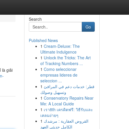
Search
Go
Published News
1
Cream-Deluxe: The
Ultimate Indulgence
1
Unlock the Tricks: The Art
of Tracking Numbers ...
1
Como seleccionar
là giải
empresas lideres de
-m-
seleccion ...
1
قطر: خدمات دعم في المرافئ
وتسهيل وصولك
1
Conservatory Repairs Near
Me: A Local Guide
1
เรา8th เครดิตฟรี: วิธีรับและ
เคลมง่ายๆ
1
القروض العقارية : مرشدك
الكامل حديثي العهد