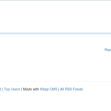
Rep
d
|
Top Users
| Made with
Kliqqi CMS
|
All RSS Feeds