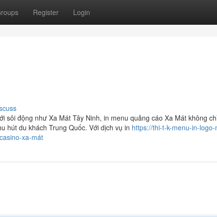
roups
Register
Login
scuss
ới sôi động như Xa Mát Tây Ninh, in menu quảng cáo Xa Mát không chỉ 
u hút du khách Trung Quốc. Với dịch vụ in
https://thi-t-k-menu-in-logo
casino-xa-mát