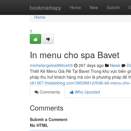
Home
bookmarkspy
Home
New
Submit
G
Home
1
In menu cho spa Bavet
michelangeloe880ceh5
267 days ago
News
Di
Thiết Kế Menu Giá Rẻ Tại Bavet Trong khu vực biên gi
pháp thu hút khách hàng mà còn là phương pháp để th
c61367.thelateblog.com/38538812/thiết-kế-menu-cho-
Comments
Who Upvoted
Comments
Submit a Comment
No HTML