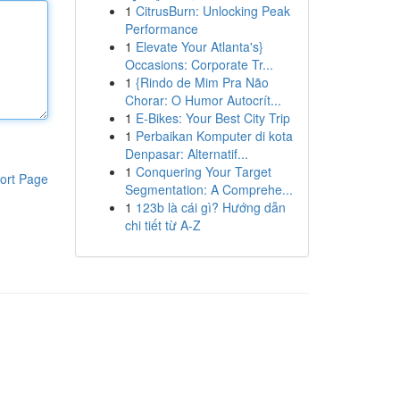
1
CitrusBurn: Unlocking Peak
Performance
1
Elevate Your Atlanta's}
Occasions: Corporate Tr...
1
{Rindo de Mim Pra Não
Chorar: O Humor Autocrít...
1
E-Bikes: Your Best City Trip
1
Perbaikan Komputer di kota
Denpasar: Alternatif...
1
Conquering Your Target
ort Page
Segmentation: A Comprehe...
1
123b là cái gì? Hướng dẫn
chi tiết từ A-Z