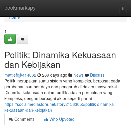
Home
bookmarkspy
Togg
navi
Home
1
Politik: Dinamika Kekuasaan
dan Kebijakan
mattiefqjk414862
269 days ago
News
Discuss
Politik merupakan suatu sistem yang kompleks, berpusat pada
perubahan sumber daya dan pengaruh di dalam masyarakat.
Dinamika kekuasaan dalam politik adalah permainan yang
kompleks, dengan berbagai aktor seperti partai
https://socialmediastore.net/story21563055/politik-dinamika-
kekuasaan-dan-kebijakan
Comments
Who Upvoted