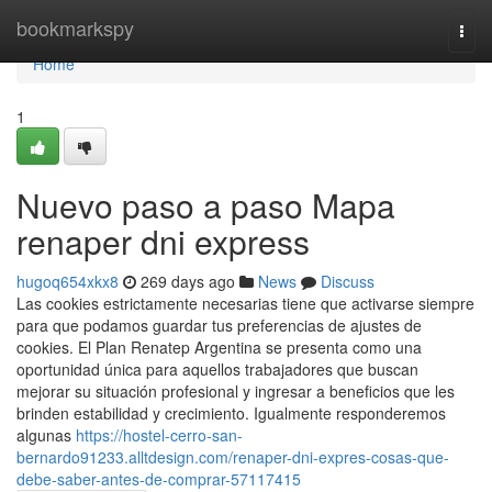
Home
bookmarkspy
Togg
navi
Home
1
Nuevo paso a paso Mapa
renaper dni express
hugoq654xkx8
269 days ago
News
Discuss
Las cookies estrictamente necesarias tiene que activarse siempre
para que podamos guardar tus preferencias de ajustes de
cookies. El Plan Renatep Argentina se presenta como una
oportunidad única para aquellos trabajadores que buscan
mejorar su situación profesional y ingresar a beneficios que les
brinden estabilidad y crecimiento. Igualmente responderemos
algunas
https://hostel-cerro-san-
bernardo91233.alltdesign.com/renaper-dni-expres-cosas-que-
debe-saber-antes-de-comprar-57117415