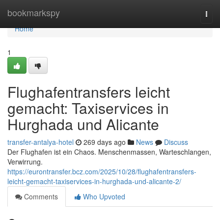
Home
bookmarkspy
Togg
navi
Home
1
Flughafentransfers leicht
gemacht: Taxiservices in
Hurghada und Alicante
transfer-antalya-hotel
269 days ago
News
Discuss
Der Flughafen ist ein Chaos. Menschenmassen, Warteschlangen,
Verwirrung.
https://eurontransfer.bcz.com/2025/10/28/flughafentransfers-
leicht-gemacht-taxiservices-in-hurghada-und-alicante-2/
Comments
Who Upvoted