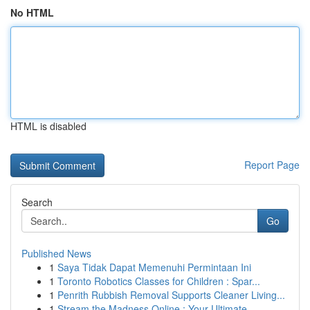
No HTML
HTML is disabled
Report Page
Search
Go
Published News
1
Saya Tidak Dapat Memenuhi Permintaan Ini
1
Toronto Robotics Classes for Children : Spar...
1
Penrith Rubbish Removal Supports Cleaner Living...
1
Stream the Madness Online : Your Ultimate ...