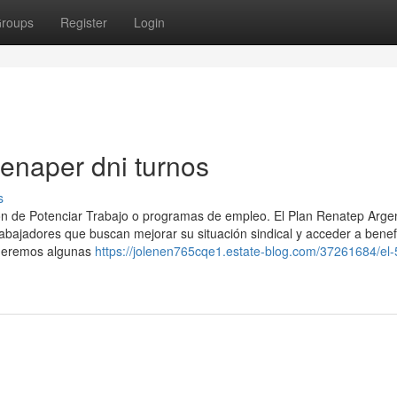
roups
Register
Login
renaper dni turnos
s
ón ⁢de Potenciar Trabajo o programas de empleo. El Plan Renatep Arge
bajadores que buscan mejorar su situación sindical y acceder a benef
onderemos algunas
https://jolenen765cqe1.estate-blog.com/37261684/el-