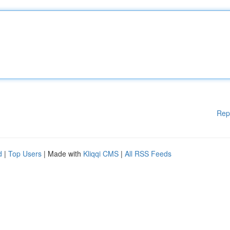
Rep
d
|
Top Users
| Made with
Kliqqi CMS
|
All RSS Feeds