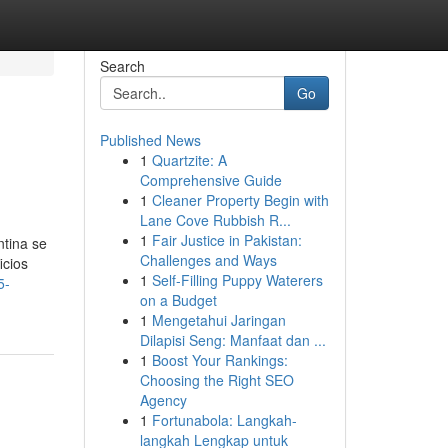
Search
Go
Published News
1
Quartzite: A
Comprehensive Guide
1
Cleaner Property Begin with
Lane Cove Rubbish R...
1
Fair Justice in Pakistan:
ntina se
Challenges and Ways
icios
1
Self-Filling Puppy Waterers
5-
on a Budget
1
Mengetahui Jaringan
Dilapisi Seng: Manfaat dan ...
1
Boost Your Rankings:
Choosing the Right SEO
Agency
1
Fortunabola: Langkah-
langkah Lengkap untuk