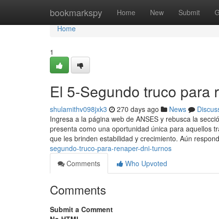
Home
bookmarkspy
Home
New
Submit
G
Home
1
El 5-Segundo truco para 
shulamithv098jxk3
270 days ago
News
Discus
Ingresa a ​la página web de ANSES y rebusca la secci
presenta como una oportunidad única para aquellos tra
que les brinden estabilidad y crecimiento. Aún resp
segundo-truco-para-renaper-dni-turnos
Comments
Who Upvoted
Comments
Submit a Comment