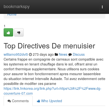
Home
bookmarkspy
Togg
navi
Home
1
Top Directives De menuisier
williamo952dvi5
273 days ago
News
Discuss
Certains frappe en compagnie de carreaux sont compatible avec
les systemes en tenant chauffage dans le sol, offrant ainsi un
confort thermique supplementaire. Nous utilisons surs cookies
pour assurer le bon fonctionnement apres mesurer lassemblee
du situation internet Intervalle Aubade. Toi avez evidemment cette
possibilite de modifier ces parame
https://link.fmkorea.org/link.php?url=https%3A%2F%2Fwww.dg-
couverture-07.com
Comments
Who Upvoted