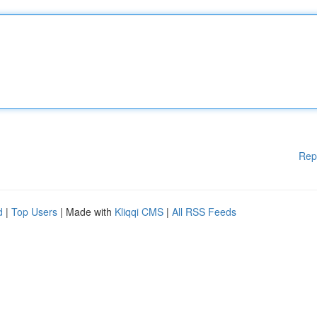
Rep
d
|
Top Users
| Made with
Kliqqi CMS
|
All RSS Feeds