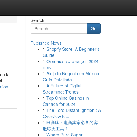
Search
Go
Published News
1
Shopify Store: A Beginner's
Guide
1
Отделка в столице в 2024
году
1
Aloja tu Negocio en México:
en la
Guía Detallada
l
1
A Future of Digital
mion-
Streaming: Trends
1
Top Online Casinos in
Canada for 2024
1
The Ford Distant Ignition : A
Overview to...
1
旺商聊：电商卖家必备的客
服聊天工具？
1
Where Pure Sugar