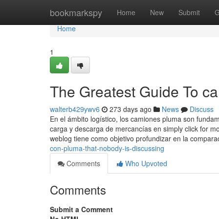
Home
bookmarkspy
Home
New
Submit
G
Home
1
The Greatest Guide To c
walterb429ywv6
273 days ago
News
Discuss
En el ámbito logístico, los camiones pluma son fundam
carga y descarga de mercancías en simply click for mo
weblog tiene como objetivo profundizar en la compar
con-pluma-that-nobody-is-discussing
Comments
Who Upvoted
Comments
Submit a Comment