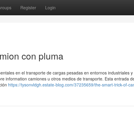
roups
Register
Login
amion con pluma
entales en el transporte de cargas pesadas en entornos industriales y 
re information camiones u otros medios de transporte. Esta entrada de
ación
https://tysonvldgh.estate-blog.com/37235659/the-smart-trick-of-ca