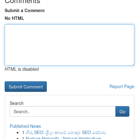
Submit a Comment
No HTML
HTML is disabled
Report Page
Search
Go
Published News
1
හිරු SEO: ශ්‍රී ලංකාවේ හොඳම SEO සේවාව
1
Nurture Naturally : Natural Horticulture ...