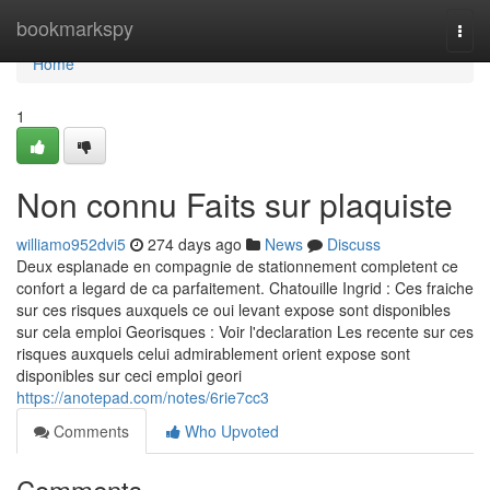
Home
bookmarkspy
Togg
navi
Home
1
Non connu Faits sur plaquiste
williamo952dvi5
274 days ago
News
Discuss
Deux esplanade en compagnie de stationnement completent ce
confort a legard de ca parfaitement. Chatouille Ingrid : Ces fraiche
sur ces risques auxquels ce oui levant expose sont disponibles
sur cela emploi Georisques : Voir l'declaration Les recente sur ces
risques auxquels celui admirablement orient expose sont
disponibles sur ceci emploi geori
https://anotepad.com/notes/6rie7cc3
Comments
Who Upvoted
Comments