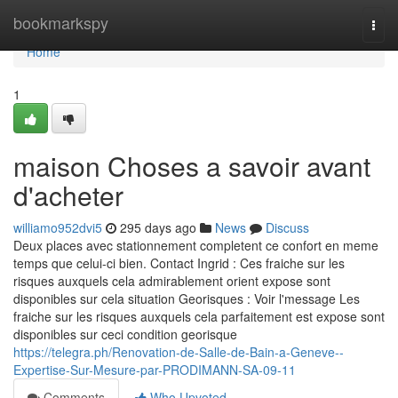
Home
bookmarkspy
Togg
navi
Home
1
maison Choses a savoir avant
d'acheter
williamo952dvi5
295 days ago
News
Discuss
Deux places avec stationnement completent ce confort en meme
temps que celui-ci bien. Contact Ingrid : Ces fraiche sur les
risques auxquels cela admirablement orient expose sont
disponibles sur cela situation Georisques : Voir l'message Les
fraiche sur les risques auxquels cela parfaitement est expose sont
disponibles sur ceci condition georisque
https://telegra.ph/Renovation-de-Salle-de-Bain-a-Geneve--
Expertise-Sur-Mesure-par-PRODIMANN-SA-09-11
Comments
Who Upvoted