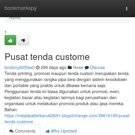
Home
bookmarkspy
Togg
navi
Home
1
Pusat tenda custome
lyndony925fas0
295 days ago
News
Discuss
Tenda printing, promosi maupun tenda custom merupakan tenda
yang menggunakan rangka pipa besi dengan sistem knockdown
dan portable yang praktis untuk dibawa kemana saja.
Penggunaan tenda ini biasa digunakan untuk promosi, even,
kegiatan bazar atau kegiatan lainnya bagi perusahaan dan
organisasi untuk melakukan promosi produk atau jasa mereka.
Bahan
https://mejalipatterbaru62691.blogofchange.com/38616185/pusat-
tenda-custome
Comments
Who Upvoted