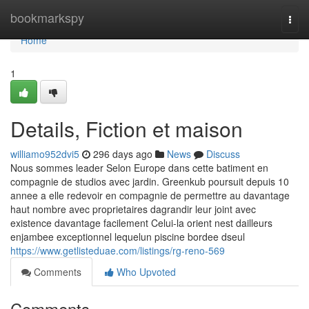
Home
bookmarkspy
Togg
navi
Home
1
Details, Fiction et maison
williamo952dvi5
296 days ago
News
Discuss
Nous sommes leader Selon Europe dans cette batiment en
compagnie de studios avec jardin. Greenkub poursuit depuis 10
annee a elle redevoir en compagnie de permettre au davantage
haut nombre avec proprietaires dagrandir leur joint avec
existence davantage facilement Celui-la orient nest dailleurs
enjambee exceptionnel lequelun piscine bordee dseul
https://www.getlisteduae.com/listings/rg-reno-569
Comments
Who Upvoted
Comments