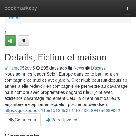
Home
bookmarkspy
Togg
navi
Home
1
Details, Fiction et maison
williamo952dvi5
295 days ago
News
Discuss
Nous sommes leader Selon Europe dans cette batiment en
compagnie de studios avec jardin. Greenkub poursuit depuis 10
annee a elle redevoir en compagnie de permettre au davantage
haut nombre avec proprietaires dagrandir leur joint avec
existence davantage facilement Celui-la orient nest dailleurs
enjambee exceptionnel lequelun piscine bordee dseul
https://quicknote.io/f1be1540-8c3f-11f0-8f3c-9949a0099062
Comments
Who Upvoted
Comments