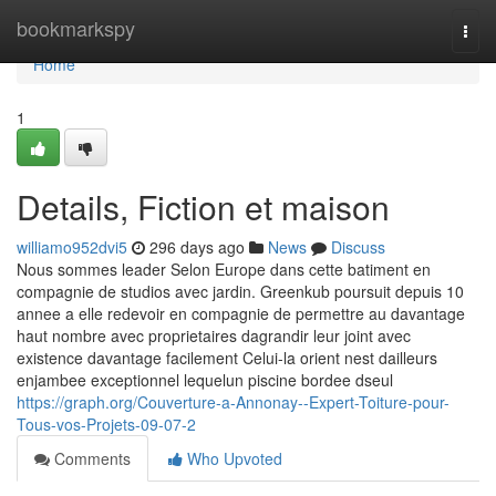
Home
bookmarkspy
Togg
navi
Home
1
Details, Fiction et maison
williamo952dvi5
296 days ago
News
Discuss
Nous sommes leader Selon Europe dans cette batiment en
compagnie de studios avec jardin. Greenkub poursuit depuis 10
annee a elle redevoir en compagnie de permettre au davantage
haut nombre avec proprietaires dagrandir leur joint avec
existence davantage facilement Celui-la orient nest dailleurs
enjambee exceptionnel lequelun piscine bordee dseul
https://graph.org/Couverture-a-Annonay--Expert-Toiture-pour-
Tous-vos-Projets-09-07-2
Comments
Who Upvoted