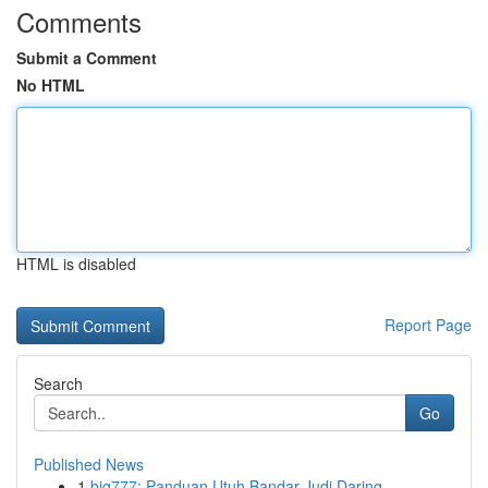
Comments
Submit a Comment
No HTML
HTML is disabled
Report Page
Search
Go
Published News
1
big777: Panduan Utuh Bandar Judi Daring