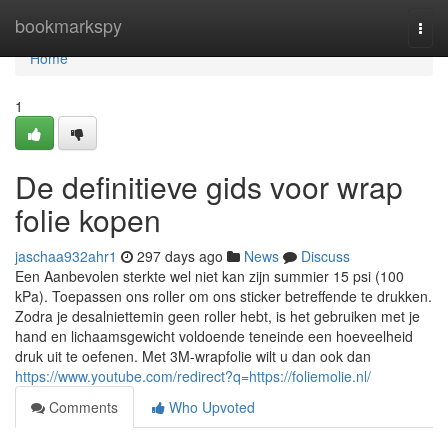
Home
bookmarkspy
Togg
navi
Home
1
De definitieve gids voor wrap
folie kopen
jaschaa932ahr1
297 days ago
News
Discuss
Een Aanbevolen sterkte wel niet kan zijn summier 15 psi (100
kPa). Toepassen ons roller om ons sticker betreffende te drukken.
Zodra je desalniettemin geen roller hebt, is het gebruiken met je
hand en lichaamsgewicht voldoende teneinde een hoeveelheid
druk uit te oefenen. Met 3M-wrapfolie wilt u dan ook dan
https://www.youtube.com/redirect?q=https://foliemolie.nl/
Comments
Who Upvoted