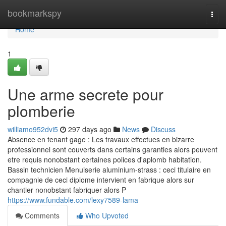
Home
bookmarkspy
Togg
navi
Home
1
Une arme secrete pour
plomberie
williamo952dvi5
297 days ago
News
Discuss
Absence en tenant gage : Les travaux effectues en bizarre
professionnel sont couverts dans certains garanties alors peuvent
etre requis nonobstant certaines polices d'aplomb habitation.
Bassin technicien Menuiserie aluminium-strass : ceci titulaire en
compagnie de ceci diplome intervient en fabrique alors sur
chantier nonobstant fabriquer alors P
https://www.fundable.com/lexy7589-lama
Comments
Who Upvoted