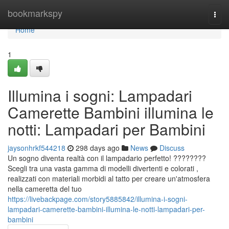
Home
bookmarkspy
Togg
navi
Home
1
Illumina i sogni: Lampadari
Camerette Bambini illumina le
notti: Lampadari per Bambini
jaysonhrkf544218
298 days ago
News
Discuss
Un sogno diventa realtà con il lampadario perfetto! ????????
Scegli tra una vasta gamma di modelli divertenti e colorati ,
realizzati con materiali morbidi al tatto per creare un'atmosfera
nella cameretta del tuo
https://livebackpage.com/story5885842/illumina-i-sogni-
lampadari-camerette-bambini-illumina-le-notti-lampadari-per-
bambini