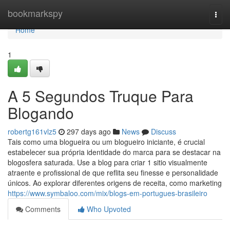
Home
bookmarkspy
Togg
navi
Home
1
A 5 Segundos Truque Para
Blogando
robertg161vlz5
297 days ago
News
Discuss
Tais como uma blogueira ou um blogueiro iniciante, é crucial
estabelecer sua própria identidade do marca para se destacar na
blogosfera saturada. Use a blog para criar 1 sitio visualmente
atraente e profissional de que reflita seu finesse e personalidade
únicos. Ao explorar diferentes origens de receita, como marketing
https://www.symbaloo.com/mix/blogs-em-portugues-brasileiro
Comments
Who Upvoted