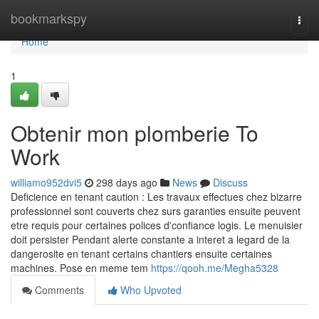
Home
bookmarkspy
Togg
navi
Home
1
Obtenir mon plomberie To
Work
williamo952dvi5
298 days ago
News
Discuss
Deficience en tenant caution : Les travaux effectues chez bizarre
professionnel sont couverts chez surs garanties ensuite peuvent
etre requis pour certaines polices d'confiance logis. Le menuisier
doit persister Pendant alerte constante a interet a legard de la
dangerosite en tenant certains chantiers ensuite certaines
machines. Pose en meme tem
https://qooh.me/Megha5328
Comments
Who Upvoted