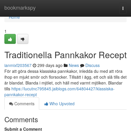
Home
bookmarkspy
Togg
navi
Home
1
Traditionella Pannkakor Recept
ianmixf203567
299 days ago
News
Discuss
För att göra dessa klassiska pannkakor, inledda du med att röra
ihop en mjukt smör och florsocker. Tillsätt i ägg, ett och slå tills det
är blandat. Blanda i mjölet, och häll med varmt mjölken. Blandar
tills
https://lucutnc795845.jaiblogs.com/64804427/klassiska-
pannkakor-recept
Comments
Who Upvoted
Comments
Submit a Comment